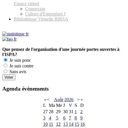
Espace virtuel
Connexion
Culture d'Entreprises I
Bibliothèque Virtuelle BIRSA
Que pensez de l'organisation d'une journée portes ouvertes à
l'ISPA?
Je suis pour
Je suis contre
Sans avis
Agenda évènements
«
<
Août
2026
>
»
L
Ma
Me
J
V
S
D
27
28
29
30
31
1
2
3
4
5
6
7
8
9
10
11
12
13
14
15
16