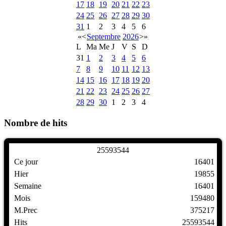
17
18
19
20
21
22
23
24
25
26
27
28
29
30
31
1
2
3
4
5
6
«
<
Septembre
2026
>
»
L
Ma
Me
J
V
S
D
31
1
2
3
4
5
6
7
8
9
10
11
12
13
14
15
16
17
18
19
20
21
22
23
24
25
26
27
28
29
30
1
2
3
4
Nombre de hits
2
5
5
9
3
5
4
4
Ce jour
16401
Hier
19855
Semaine
16401
Mois
159480
M.Prec
375217
Hits
25593544