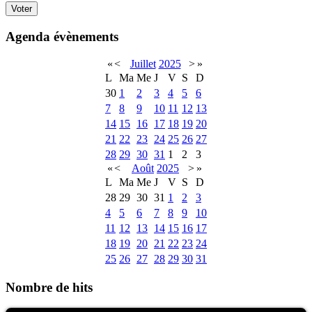
Agenda évènements
«
<
Juillet
2025
>
»
L
Ma
Me
J
V
S
D
30
1
2
3
4
5
6
7
8
9
10
11
12
13
14
15
16
17
18
19
20
21
22
23
24
25
26
27
28
29
30
31
1
2
3
«
<
Août
2025
>
»
L
Ma
Me
J
V
S
D
28
29
30
31
1
2
3
4
5
6
7
8
9
10
11
12
13
14
15
16
17
18
19
20
21
22
23
24
25
26
27
28
29
30
31
Nombre de hits