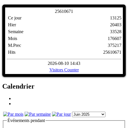
2
5
6
1
0
6
7
1
Ce jour
13125
Hier
20403
Semaine
33528
Mois
176607
M.Prec
375217
Hits
25610671
2026-08-10 14:43
Visitors Counter
Calendrier
Événements pendant