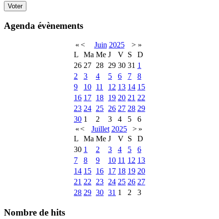
Agenda évènements
«
<
Juin
2025
>
»
L
Ma
Me
J
V
S
D
26
27
28
29
30
31
1
2
3
4
5
6
7
8
9
10
11
12
13
14
15
16
17
18
19
20
21
22
23
24
25
26
27
28
29
30
1
2
3
4
5
6
«
<
Juillet
2025
>
»
L
Ma
Me
J
V
S
D
30
1
2
3
4
5
6
7
8
9
10
11
12
13
14
15
16
17
18
19
20
21
22
23
24
25
26
27
28
29
30
31
1
2
3
Nombre de hits