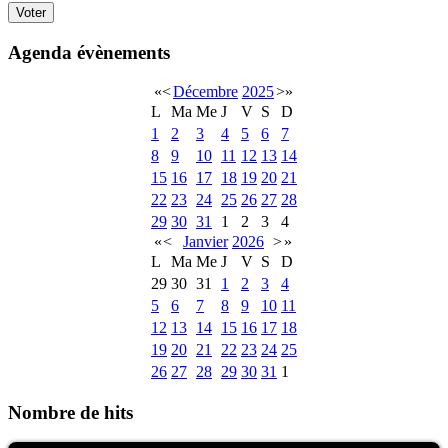
Agenda évènements
«
<
Décembre
2025
>
»
L
Ma
Me
J
V
S
D
1
2
3
4
5
6
7
8
9
10
11
12
13
14
15
16
17
18
19
20
21
22
23
24
25
26
27
28
29
30
31
1
2
3
4
«
<
Janvier
2026
>
»
L
Ma
Me
J
V
S
D
29
30
31
1
2
3
4
5
6
7
8
9
10
11
12
13
14
15
16
17
18
19
20
21
22
23
24
25
26
27
28
29
30
31
1
Nombre de hits