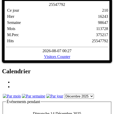
2
5
5
4
7
7
9
2
Ce jour
210
Hier
16243
Semaine
98647
Mois
113728
M.Prec
375217
Hits
25547792
2026-08-07 00:27
Visitors Counter
Calendrier
Événements pendant
Dimanche 14 Décembre 2025