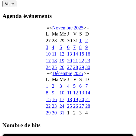
Agenda évènements
«
<
Novembre
2025
>
»
L
Ma
Me
J
V
S
D
27
28
29
30
31
1
2
3
4
5
6
7
8
9
10
11
12
13
14
15
16
17
18
19
20
21
22
23
24
25
26
27
28
29
30
«
<
Décembre
2025
>
»
L
Ma
Me
J
V
S
D
1
2
3
4
5
6
7
8
9
10
11
12
13
14
15
16
17
18
19
20
21
22
23
24
25
26
27
28
29
30
31
1
2
3
4
Nombre de hits