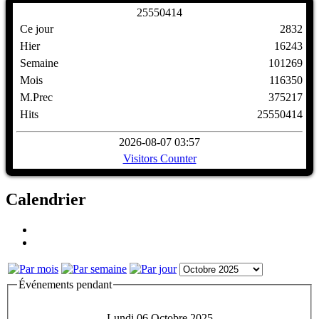
2
5
5
5
0
4
1
4
Ce jour
2832
Hier
16243
Semaine
101269
Mois
116350
M.Prec
375217
Hits
25550414
2026-08-07 03:57
Visitors Counter
Calendrier
Événements pendant
Lundi 06 Octobre 2025