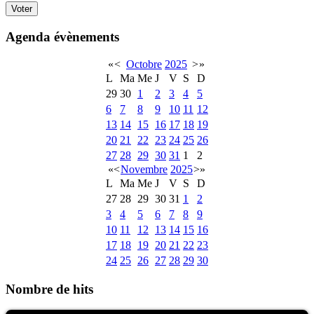
Agenda évènements
«
<
Octobre
2025
>
»
L
Ma
Me
J
V
S
D
29
30
1
2
3
4
5
6
7
8
9
10
11
12
13
14
15
16
17
18
19
20
21
22
23
24
25
26
27
28
29
30
31
1
2
«
<
Novembre
2025
>
»
L
Ma
Me
J
V
S
D
27
28
29
30
31
1
2
3
4
5
6
7
8
9
10
11
12
13
14
15
16
17
18
19
20
21
22
23
24
25
26
27
28
29
30
Nombre de hits