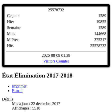
2
5
5
7
8
7
3
2
Ce jour
1589
Hier
19855
Semaine
1589
Mois
144668
M.Prec
375217
Hits
25578732
2026-08-09 01:39
Visitors Counter
État Élimination 2017-2018
Imprimer
E-mail
Détails
Mis à jour : 22 décembre 2017
Affichages : 5518