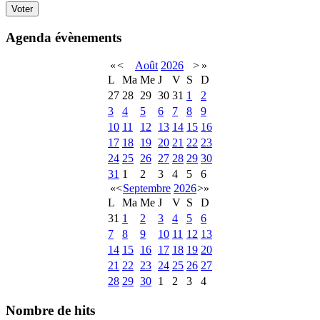
Agenda évènements
«
<
Août
2026
>
»
L
Ma
Me
J
V
S
D
27
28
29
30
31
1
2
3
4
5
6
7
8
9
10
11
12
13
14
15
16
17
18
19
20
21
22
23
24
25
26
27
28
29
30
31
1
2
3
4
5
6
«
<
Septembre
2026
>
»
L
Ma
Me
J
V
S
D
31
1
2
3
4
5
6
7
8
9
10
11
12
13
14
15
16
17
18
19
20
21
22
23
24
25
26
27
28
29
30
1
2
3
4
Nombre de hits