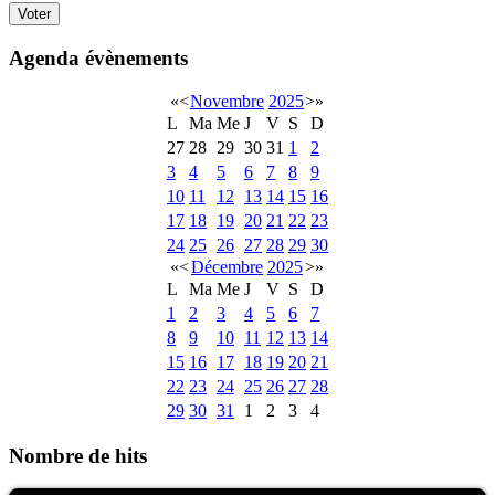
Agenda évènements
«
<
Novembre
2025
>
»
L
Ma
Me
J
V
S
D
27
28
29
30
31
1
2
3
4
5
6
7
8
9
10
11
12
13
14
15
16
17
18
19
20
21
22
23
24
25
26
27
28
29
30
«
<
Décembre
2025
>
»
L
Ma
Me
J
V
S
D
1
2
3
4
5
6
7
8
9
10
11
12
13
14
15
16
17
18
19
20
21
22
23
24
25
26
27
28
29
30
31
1
2
3
4
Nombre de hits