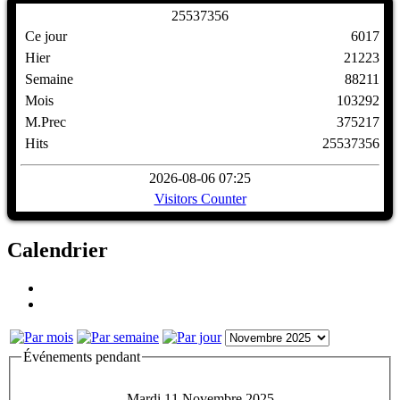
2
5
5
3
7
3
5
6
Ce jour
6017
Hier
21223
Semaine
88211
Mois
103292
M.Prec
375217
Hits
25537356
2026-08-06 07:25
Visitors Counter
Calendrier
Événements pendant
Mardi 11 Novembre 2025